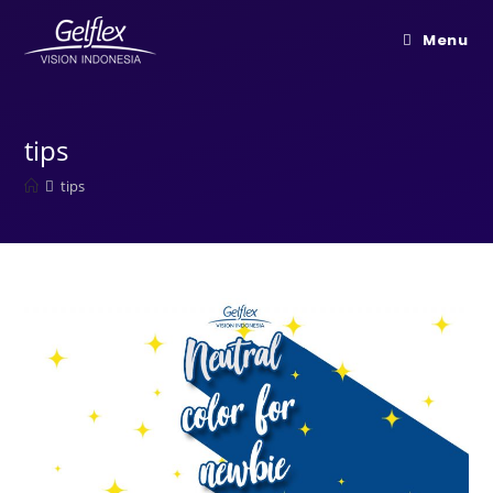
Menu
tips
tips