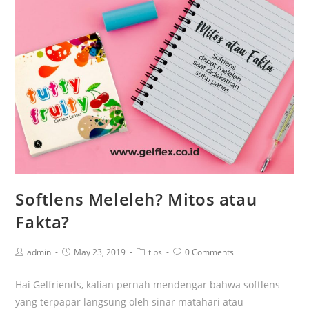
Softlens Meleleh? Mitos atau
Fakta?
admin
May 23, 2019
tips
0 Comments
Hai Gelfriends, kalian pernah mendengar bahwa softlens
yang terpapar langsung oleh sinar matahari atau